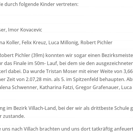
 durch folgende Kinder vertreten:
ser, Imor Kovacevic
 Koller, Felix Kreuz, Luca Millonig, Robert Pichler
bert Pichler (39m) konnten wir sogar einen Bezirksmeister s
r das Finale im 50m- Lauf, bei dem sie den ausgezeichneten
l dabei. Da wurde Tristan Moser mit einer Weite von 3,66m
r Zeit von 2.07,28 min. als 5. im Spitzenfeld behaupten. 
dalena Schwenner, Katharina Fatzi, Gregor Grafenauer, Luca 
g im Bezirk Villach-Land, bei der wir als drittbeste Schul
er zustande.
e uns nach Villach brachten und uns dort tatkräftig anfeuer