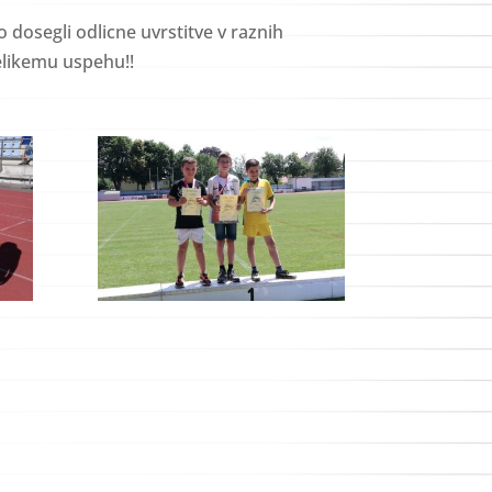
o dosegli odlicne uvrstitve v raznih
velikemu uspehu!!